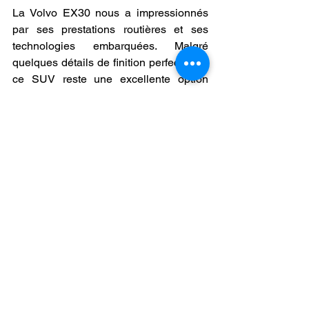
La Volvo EX30 nous a impressionnés 
par ses prestations routières et ses 
technologies embarquées. Malgré 
quelques détails de finition perfectibles, 
ce SUV reste une excellente option 
pour ceux qui recherchent un véhicule 
électrique performant et bien équipé. En 
résumé, un véritable coup de cœur !
Les Plus :
Performance
Équipement
Rapport Qualité/Prix
Les Moins :
Détails de finition